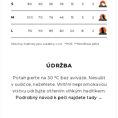
S
80
60
56
36
15
5
2
M
100
70
76
46
15
5
2
L
115
90
85
60
20
8
2
Všechny hodnoty jsou uvedeny v cm. *PUR **Paměťová pěna
ÚDRŽBA
Potah perte na 30 °C bez aviváže. Nesušit
v sušičce, nežehlete. Vnitřní nepromokavou
vrstvu udržujte otřením vlhkým hadříkem.
Podrobný návod k péči najdete tady →