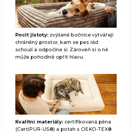
Pocit jistoty:
zvýšené bočnice vytvářejí
chráněný prostor, kam se pes rád
schoulí a odpočine si. Zároveň si o ně
může pohodlně opřít hlavu.
Kvalitní materiály:
certifikovaná pěna
(CertiPUR-US®) a potah s OEKO-TEX®