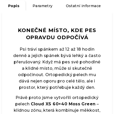
Popis
Parametry
Ostatní informace
KONEČNÉ MÍSTO, KDE PES
OPRAVDU ODPOČÍVÁ
Psi tráví spánkem až 12 až 18 hodin
denně a jejich spánek bývá lehký a často
přerušovaný. Když má pes své pohodlné
a klidné místo, může si skutečně
odpočinout. Ortopedický pelech mu
dává nejen oporu pro celé tělo, ale i
prostor, který potřebuje každý den.
Právě proto jsme vytvořili ortopedický
pelech
Cloud XS 60×40 Moss Green
–
klidnou zónu, která kombinuje měkkost,