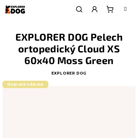
Přejít
na
obsah
Nákupní
Hledat
Přihlášení
EXPLORER DOG Pelech
košík
ortopedický Cloud XS
60x40 Moss Green
EXPLORER DOG
Doprava zdarma