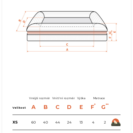
Vnější rozměr
Vnitřní rozměr
Výška
Matrace
*
**
A
B
C
D
E
F
G
Velikost
XS
60
40
44
24
13
4
2