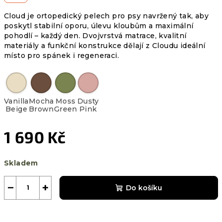
Cloud je ortopedický pelech pro psy navržený tak, aby
poskytl stabilní oporu, úlevu kloubům a maximální
pohodlí – každý den. Dvojvrstvá matrace, kvalitní
materiály a funkční konstrukce dělají z Cloudu ideální
místo pro spánek i regeneraci.
Vanilla
Mocha
Moss
Dusty
Beige
Brown
Green
Pink
1 690 Kč
Měrná
Skladem
cena:
−
+
Do košíku