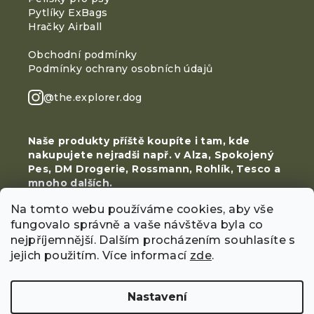
Pytlíky ExBags
Hračky Airball
Obchodní podmínky
Podmínky ochrany osobních údajů
@the.explorer.dog
Naše produkty příště koupíte i tam, kde
nakupujete nejradši např. v Alza, Spokojený
Pes, DM Drogerie, Rossmann, Rohlík, Tesco a
mnoho dalších.
Na tomto webu používáme cookies, aby vše
fungovalo správně a vaše návštěva byla co
nejpříjemnější. Dalším procházením souhlasíte s
jejich použitím. Více informací
zde
.
Copyright 2026
Explorer Dog
. Všechna práva
Nastavení
vyhrazena.