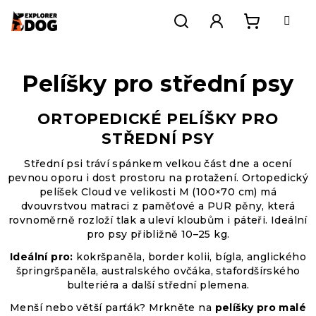
Přejít
na
obsah
Nákupní
Hledat
Přihlášení
Pelíšky pro střední psy
košík
ORTOPEDICKÉ PELÍŠKY PRO
STŘEDNÍ PSY
Střední psi tráví spánkem velkou část dne a ocení
pevnou oporu i dost prostoru na protažení. Ortopedický
pelíšek Cloud ve velikosti M (100×70 cm) má
dvouvrstvou matraci z paměťové a PUR pěny, která
rovnoměrně rozloží tlak a uleví kloubům i páteři. Ideální
pro psy přibližně 10–25 kg.
Ideální pro:
kokršpaněla, border kolii, bígla, anglického
špringršpaněla, australského ovčáka, stafordšírského
bulteriéra a další střední plemena.
Menší nebo větší parťák? Mrkněte na
pelíšky pro malé