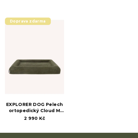
Doprava zdarma
EXPLORER DOG Pelech
ortopedický Cloud M
100x70 Moss Green
2 990 Kč
Z