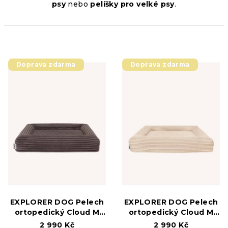
psy
nebo
pelíšky pro velké psy
.
V
Doprava zdarma
Doprava zdarma
ý
p
i
s
p
r
o
d
u
k
EXPLORER DOG Pelech
EXPLORER DOG Pelech
t
ortopedický Cloud M
ortopedický Cloud M
100x70 Mocha Brown
100x70 Vanilla Beige
ů
2 990 Kč
2 990 Kč