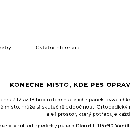
etry
Ostatní informace
KONEČNÉ MÍSTO, KDE PES OPRA
kem až 12 až 18 hodin denně a jejich spánek bývá leh
é místo, může si skutečně odpočinout. Ortopedický p
ale i prostor, který potřebuje kaž
me vytvořili ortopedický pelech
Cloud L 115x90 Vanil