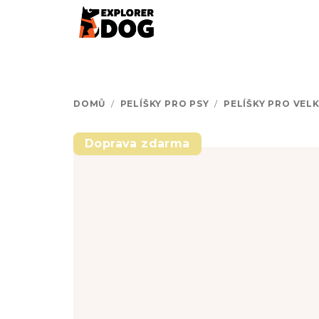
Přejít
na
obsah
DOMŮ
/
PELÍŠKY PRO PSY
/
PELÍŠKY PRO VELK
Doprava zdarma