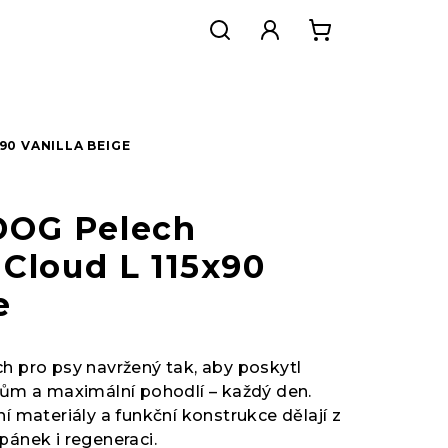
Hledat
Přihlášení
Nákupní
košík
90 VANILLA BEIGE
OG Pelech
 Cloud L 115x90
e
h pro psy navržený tak, aby poskytl
ubům a maximální pohodlí – každý den.
ní materiály a funkční konstrukce dělají z
pánek i regeneraci.