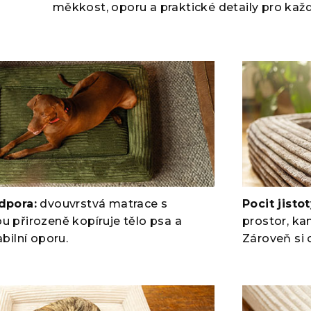
měkkost, oporu a praktické detaily pro kaž
dpora:
dvouvrstvá matrace s
Pocit jistot
 přirozeně kopíruje tělo psa a
prostor, ka
bilní oporu.
Zároveň si 