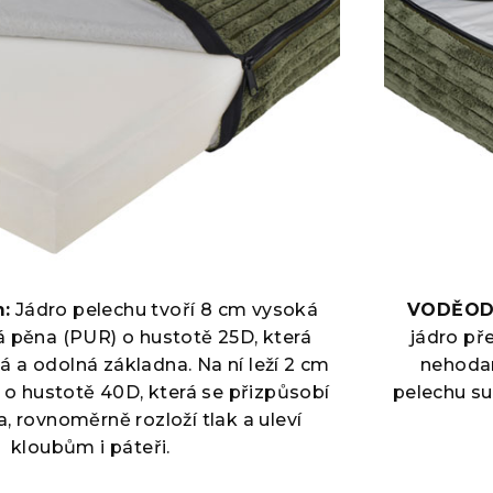
:
Jádro pelechu tvoří 8 cm vysoká
VODĚODO
 pěna (PUR) o hustotě 25D, která
jádro př
á a odolná základna. Na ní leží 2 cm
nehodam
o hustotě 40D, která se přizpůsobí
pelechu suc
a, rovnoměrně rozloží tlak a uleví
kloubům i páteři.