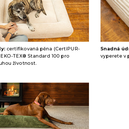
ly:
certifikovaná pěna (CertiPUR-
Snadná úd
OEKO-TEX® Standard 100 pro
vyperete v 
uhou životnost.