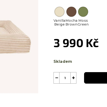
Vanilla
Mocha
Moss
Beige
Brown
Green
3 990 Kč
Měrná
cena:
Skladem
−
+