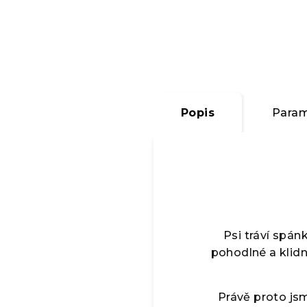
Popis
Param
Psi tráví spán
pohodlné a klidn
Právě proto js