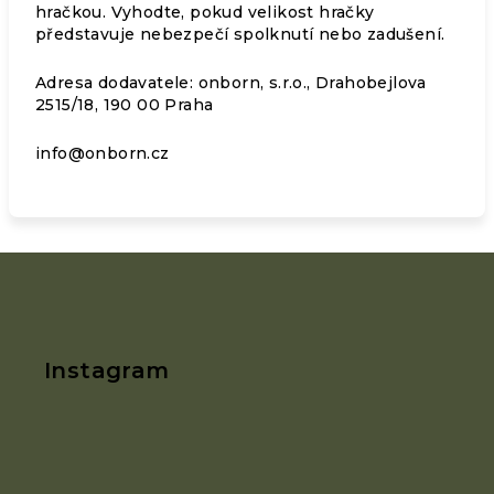
hračkou. Vyhodte, pokud velikost hračky
představuje nebezpečí spolknutí nebo zadušení.
Adresa dodavatele: onborn, s.r.o., Drahobejlova
2515/18, 190 00 Praha
info@onborn.cz
Z
á
p
a
Instagram
t
í