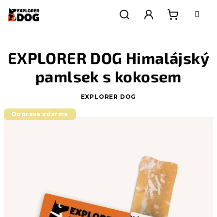
Přejít
na
obsah
Nákupní
Hledat
Přihlášení
EXPLORER DOG Himalájský
košík
pamlsek s kokosem
EXPLORER DOG
Doprava zdarma