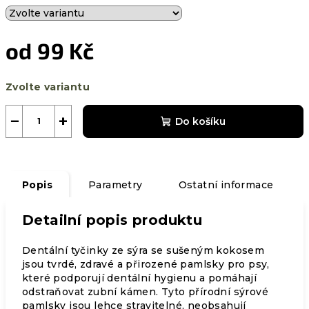
od
99 Kč
Měrná
Zvolte variantu
cena:
−
+
Do košíku
Popis
Parametry
Ostatní informace
Detailní popis produktu
Dentální tyčinky ze sýra se sušeným kokosem
jsou tvrdé, zdravé a přirozené pamlsky pro psy,
které podporují dentální hygienu a pomáhají
odstraňovat zubní kámen. Tyto přírodní sýrové
pamlsky jsou lehce stravitelné, neobsahují