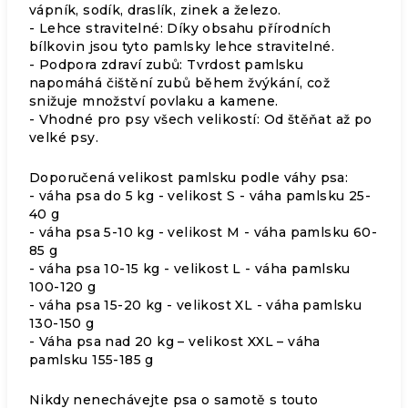
vápník, sodík, draslík, zinek a železo.
- Lehce stravitelné: Díky obsahu přírodních
bílkovin jsou tyto pamlsky lehce stravitelné.
- Podpora zdraví zubů: Tvrdost pamlsku
napomáhá čištění zubů během žvýkání, což
snižuje množství povlaku a kamene.
- Vhodné pro psy všech velikostí: Od štěňat až po
velké psy.
Doporučená velikost pamlsku podle váhy psa:
- váha psa do 5 kg - velikost S - váha pamlsku 25-
40 g
- váha psa 5-10 kg - velikost M - váha pamlsku 60-
85 g
- váha psa 10-15 kg - velikost L - váha pamlsku
100-120 g
- váha psa 15-20 kg - velikost XL - váha pamlsku
130-150 g
- Váha psa nad 20 kg – velikost XXL – váha
pamlsku 155-185 g
Nikdy nenechávejte psa o samotě s touto