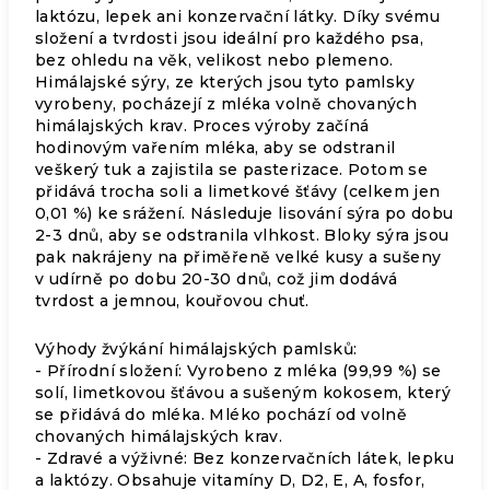
laktózu, lepek ani konzervační látky. Díky svému
složení a tvrdosti jsou ideální pro každého psa,
bez ohledu na věk, velikost nebo plemeno.
Himálajské sýry, ze kterých jsou tyto pamlsky
vyrobeny, pocházejí z mléka volně chovaných
himálajských krav. Proces výroby začíná
hodinovým vařením mléka, aby se odstranil
veškerý tuk a zajistila se pasterizace. Potom se
přidává trocha soli a limetkové šťávy (celkem jen
0,01 %) ke srážení. Následuje lisování sýra po dobu
2-3 dnů, aby se odstranila vlhkost. Bloky sýra jsou
pak nakrájeny na přiměřeně velké kusy a sušeny
v udírně po dobu 20-30 dnů, což jim dodává
tvrdost a jemnou, kouřovou chuť.
Výhody žvýkání himálajských pamlsků:
- Přírodní složení: Vyrobeno z mléka (99,99 %) se
solí, limetkovou šťávou a sušeným kokosem, který
se přidává do mléka. Mléko pochází od volně
chovaných himálajských krav.
- Zdravé a výživné: Bez konzervačních látek, lepku
a laktózy. Obsahuje vitamíny D, D2, E, A, fosfor,