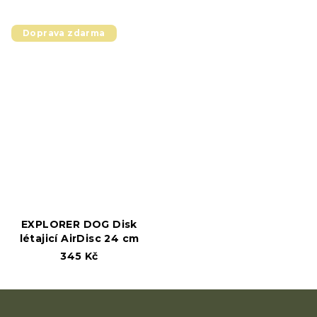
Doprava zdarma
EXPLORER DOG Disk
létajicí AirDisc 24 cm
345 Kč
Z