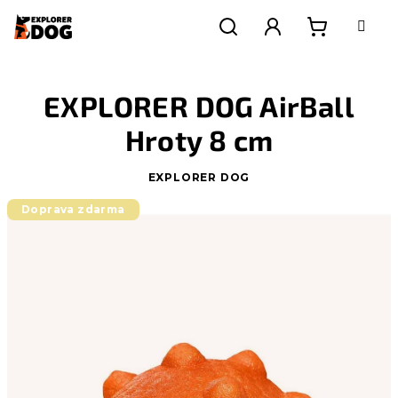
Přejít
na
obsah
Nákupní
Hledat
Přihlášení
EXPLORER DOG AirBall
košík
Hroty 8 cm
EXPLORER DOG
Doprava zdarma