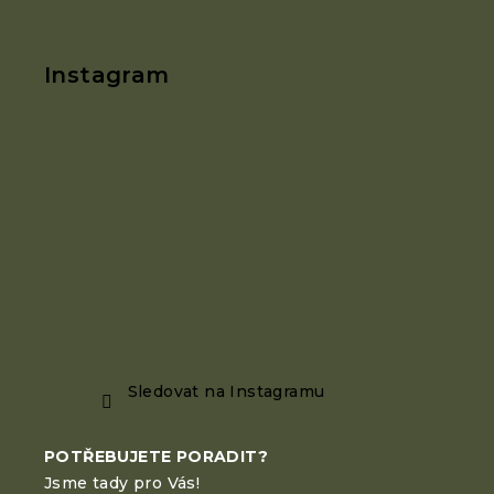
á
p
a
Instagram
t
í
Sledovat na Instagramu
POTŘEBUJETE PORADIT?
Jsme tady pro Vás!