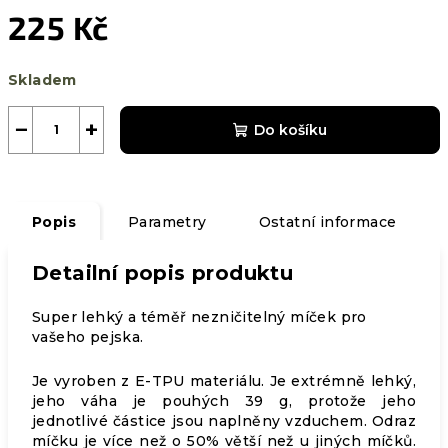
225 Kč
Měrná
Skladem
cena:
−
+
Do košíku
Popis
Parametry
Ostatní informace
Detailní popis produktu
Super lehký a téměř nezničitelný míček pro
vašeho pejska.
Je vyroben z E-TPU materiálu. Je extrémně lehký,
jeho váha je pouhých 39 g, protože jeho
jednotlivé částice jsou naplněny vzduchem. Odraz
míčku je více než o 50% větší než u jiných míčků.