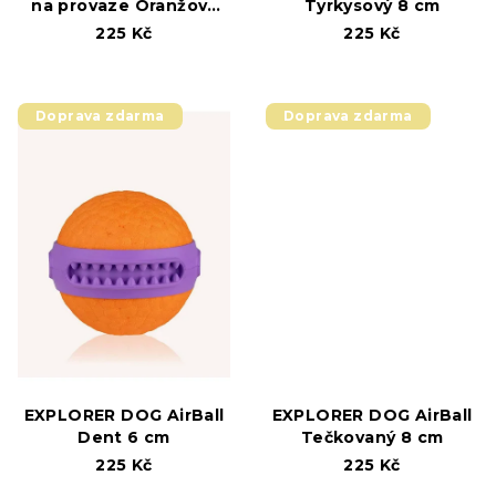
na provaze Oranžový
Tyrkysový 8 cm
6,5 cm
225 Kč
225 Kč
Doprava zdarma
Doprava zdarma
EXPLORER DOG AirBall
EXPLORER DOG AirBall
Dent 6 cm
Tečkovaný 8 cm
225 Kč
225 Kč