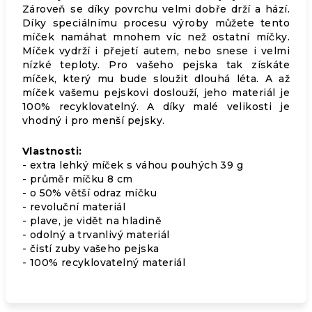
Zároveň se díky povrchu velmi dobře drží a hází.
Díky speciálnímu procesu výroby můžete tento
míček namáhat mnohem víc než ostatní míčky.
Míček vydrží i přejetí autem, nebo snese i velmi
nízké teploty. Pro vašeho pejska tak získáte
míček, který mu bude sloužit dlouhá léta. A až
míček vašemu pejskovi doslouží, jeho materiál je
100% recyklovatelný. A díky malé velikosti je
vhodný i pro menší pejsky.
Vlastnosti:
- extra lehký míček s váhou pouhých 39 g
- průměr míčku 8 cm
- o 50% větší odraz míčku
- revoluční materiál
- plave, je vidět na hladině
- odolný a trvanlivý materiál
- čistí zuby vašeho pejska
- 100% recyklovatelný materiál